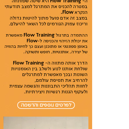
ה-
Flow Training
היא שיטה שפותחה
במטרה להכניס את המתרגל למצב תודעתי
הנקרא
Flow.
במצב זה אדם פועל מתוך להיטות גדולה
וריכוז עמוק
הגורמים לכל השאר להיעלם.
Flow Training
ההתמדה בתרגול
מאפשרת
את יכולת הזיהוי והכניסה ל-
Flow
באופן ספונטני או מתוכנן ועצם כך לחיות בהוויה
של יצירה, אותנטיות, חופש ותשוקה.
הדרך אותה מתווה ה-
Flow Training
שולחת אותנו
לנוע ולשלב בין האומנויות
השונות ובכך מאפשרת למתרגלים
להרחיב את תפיסת עולמם,
לחוות תהליכי התבוננות והגשמה עצמית
ולעקוף הגנות רגשיות ויצירתיות.
לפרטים נוספים והרשמה