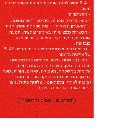
- B.A פסיכולוגיה ואומנות חזותית באוניברסיטת
חיפה
- התמקדות
- פסיכותרפיה גופנית, בית ספר ״פסיכוסומה״
- ״תיאטרון הקוקיה״ - בית ספר לתיאטרון חזותי
- הכשרות מקצועיות: באימפרוביזציה, תנועה
אותנטית, ריקוד, קול, תיאטרון, פרפורמנס,
בובנאות.
- כוריאוגרפיה ואימפרוביזציה בבית הספר PLAY
של אילנית תדמור.
- ניסיון רב שנים במגוון תחומים כגון טראומה,
חרדות, דיכאון, משברי חיים, התמכרויות,
אלימות במשפחה, תעסוקה, שיקום, הורות, נוער
בסיכון. הנחיית מנהלים וקבוצות בארגונים
(ביטוח לאומי, בנק לאומי, מלונות פתאל, ויצו,
שרות לאומי, קו הזינוק ועוד).
לפרטים נוספים והרשמה