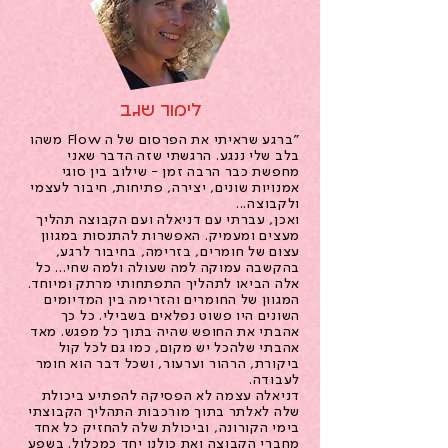
לימור שגב
"ברגע שראיתי את הפרסום של ה Flow משהו
בלב שלי ננגע. הרגשתי שזה הדבר שאני
מחפשת כבר הרבה זמן - שילוב בין סוגי
אמנויות שונים, יצירה, פתיחות, חיבור לעצמי
ולקבוצה...
ואכן, עברתי עם דניאלה ועם הקבוצה תהליך
מעצים ומעמיק. האפשרות להתנסות במגוון
עצום של חומרים, בזרימה, בחיבור לרגע,
בהקשבה עמוקה למה שעולה ולמה שחי... כל
אלה הביאו לתהליך התפתחותי מרתק ומיוחד.
המגוון של החומרים והזרימה בין המדיומים
השונים היו פשוט נפלאים בשבילי. כל כך
אהבתי את החופש שהיה בתוך כל מפגש. מאד
אהבתי שלהכל יש מקום, כמו גם לכל קול
ביקורת, הרהור וערעור, ושכל דבר הוא חומר
לעבודה.
דניאלה עצמה לא הפסיקה להפתיע ביכולת
שלה לאלתר בתוך מורכבות התהליך הקבוצתי
בימי הקורונה, וביכולת שלה להחזיק כל אחד
מחברי הקבוצה ואת כולנו יחד כמכלול. בשפע