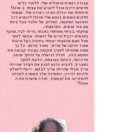
עבודה רגשית טיפולית שלי. ללמוד כלים
חדשים דרכם אוכל להביע את עצמי. ב flow
פיתחתי את יכולת הציור ויצירה שלי. פגשתי
חלקים נוספים בנפש שלי שיכלו להופיע דרך
התנועה השקטה, המרחב של הלבד אבל ביחד
עם עוד אנשים, התרגשתי,
צחקתי,בכיתי,שמחתי,כאבתי,הייתי לבד,מוקף
באנשים רכבת הרים של רגשות. אפשר לומר
שכל פעם שהגעתי יצאתי בחוויה בעל איכות
מאוד חזקה של טריפ. מאוד מרגש. כל כך
שמח שחוויתי לאורך תקופה בצורה קבועה את
המסע הזה.. תודה דניאלה על היותך מנחה
מדהימה, נוכחת בעוצמה, יודעת לתוןך
כשצריך, להביא ברגע הנכון את הציוד שהייתי
צריך מבלי שהייתי צריך לבקש, ידעת להעלם
ולהיות דנידין. התמיכה שלך אפשרה למרחב
להתקיים. את קוסמת. תודה שיצרת את ה
flow"