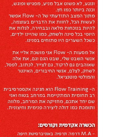
ונוגע, לא פשוט אבל מניע, מפגיש ופוגש,
וכנה ביותר כמו חץ.
מתוך המצב התודעתי של ה- Flow אפשר
לעשות הכל, לחוות את הדברים בעוצמה,
להיות בנוכחות מלאה ובבחירה, לגלות את
היופי בכל פינה ולשחק, כמו שהיינו ילדים,
כשכל השערים היו פתוחים בפנינו.
אל מסעות ה- Flow אני מושכת אליי את
אנשי השבט שלי, שבט הגם וגם, את אלה
שאוהבים גם לרקוד, גם לצייר, לכתוב, לפסל,
לשחק, לצלם, אנשי החיבורים, האינטר
והמולטי פוטנציאל.
ה- Flow Training הוא חגיגה אקספרסיבית
רב תחומית המתקיימת במרחב בטוח ואני
שם יחד אתכם, מחזיקה את המרחב, מלווה
ותומכת כמו דולה ליצירה פנימית וחיצונית.
הכשרה אקדמית וקורסים:
- M.A דרמה תרפיה באוניברסיטת חיפה