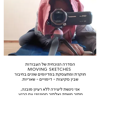
הסדרה הנוכחית של העבודות
MOVING SKETCHES
חוקרת
ומתעסקת במדיומים שונים בחיבור
שבין סקיצות - דימויים - שאריות.
אני ניגשת ליצירה ללא רעיון מובנה,
מתוך משחק ואלתור ספונטני עם הרגע,
החלל, החומר ומה שהוא מעלה בי,
במפגש זה נוצר חומר הגלם.
לאחר מכן כסוג של מגבלה אני מוציאה משהו
מחומר הגלם שנוצר, תרה אחר רגע שניתן לעבוד
איתו, מייצרת דימוי זז, מוציאה רגעי סטילס
ומייצרת דימוי חדש מאותו החומר. החוויה היא של
ציד, חיפוש, אחר משהו שלוכד את הרגש, יצירה
של שכבות ארכיאולוגיות.