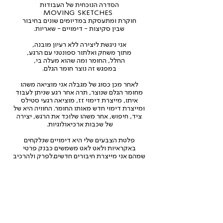
הסדרה הנוכחית של העבודות
MOVING SKETCHES
חוקרת
ומתעסקת במדיומים שונים בחיבור
שבין סקיצות - דימויים - שאריות.
אני ניגשת ליצירה ללא רעיון מובנה,
מתוך משחק ואלתור ספונטני עם הרגע,
החלל, החומר ומה שהוא מעלה בי,
במפגש זה נוצר חומר הגלם.
לאחר מכן כסוג של מגבלה אני מוציאה משהו
מחומר הגלם שנוצר, תרה אחר רגע שניתן לעבוד
איתו, מייצרת דימוי זז, מוציאה רגעי סטילס
ומייצרת דימוי חדש מאותו החומר. החוויה היא של
ציד, חיפוש, אחר משהו שלוכד את הרגש, יצירה
של שכבות ארכיאולוגיות.
פלטת הצבעים שלי היא דימויים שנלקחים
באקראיות ולאט לאט משמשים כבנק פרטי
שמהם אני מייצרת חיבורים חדשים.
לפרק ולהרכיב
שוב ושוב מאותו חומר גלם,
ולעבוד עם המקריות וההתגלות מתוך משחקיות -
כאשר כל פעם מתהווה דבר בלתי צפוי.
מבחינתי אלה הכול סקיצות, אני אוהבת
להשאיר אותם במקום הגולמי, הלא סופי
ולצאת לצוד אחר עוד דימויים זזים.
כרגע בסדרה יש עבודות וידאו, רישומי פנים