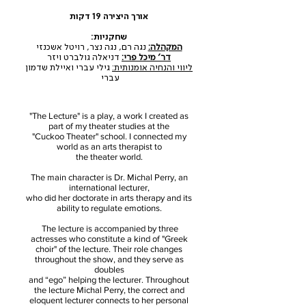
אורך היצירה 19 דקות
שחקניות:
המקהלה:
נגה רם, נגה נצר, רויטל אשכנזי
דר' מיכל פרי:
דניאלה גולברט ויזר
ליווי והנחיה אומנותית:
גילי עברי ואיילת שדמון
עברי
"The Lecture" is a play, a work I created as
part of my theater studies at the
"Cuckoo Theater" school. I connected my
world as an arts therapist to
the theater world.
The main character is Dr. Michal Perry, an
international lecturer,
who did her doctorate in arts therapy and its
ability to regulate emotions.
The lecture is accompanied by three
actresses who constitute a kind of "Greek
choir" of the lecture. Their role changes
throughout the show, and they serve as
doubles
and “ego” helping the lecturer. Throughout
the lecture Michal Perry, the correct and
eloquent lecturer connects to her personal