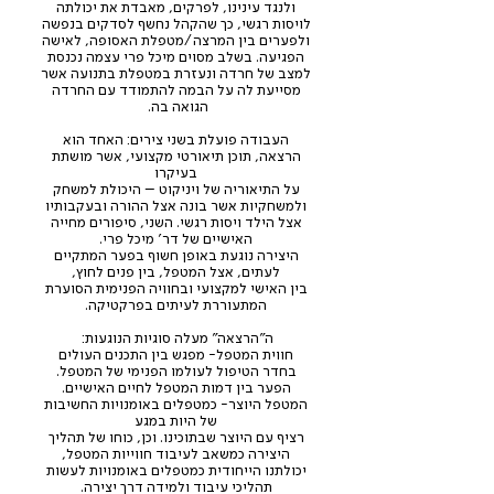
ולנגד עינינו, לפרקים, מאבדת את יכולתה
לויסות רגשי, כך שהקהל נחשף לסדקים בנפשה
ולפערים בין המרצה/מטפלת האסופה, לאישה
הפגיעה. בשלב מסוים מיכל פרי עצמה נכנסת
למצב של חרדה ונעזרת במטפלת בתנועה אשר
מסייעת לה על הבמה להתמודד עם החרדה
הגואה בה.
העבודה פועלת בשני צירים: האחד הוא
הרצאה, תוכן תיאורטי מקצועי, אשר מושתת
בעיקרו
על התיאוריה של ויניקוט – היכולת למשחק
ולמשחקיות אשר בונה אצל ההורה ובעקבותיו
אצל הילד ויסות רגשי. השני, סיפורים מחייה
האישיים של דר' מיכל פרי.
היצירה נוגעת באופן חשוף בפער המתקיים
לעתים, אצל המטפל, בין פנים לחוץ,
בין האישי למקצועי ובחוויה הפנימית הסוערת
המתעוררת לעיתים בפרקטיקה.
ה"הרצאה" מעלה סוגיות הנוגעות:
חווית המטפל- מפגש בין התכנים העולים
בחדר הטיפול לעולמו הפנימי של המטפל.
הפער בין דמות המטפל לחיים האישיים.
המטפל היוצר- כמטפלים באומנויות החשיבות
של היות במגע
רציף עם היוצר שבתוכינו. וכן, כוחו של תהליך
היצירה כמשאב לעיבוד חווייות המטפל,
יכולתנו הייחודית כמטפלים באומנויות לעשות
תהליכי עיבוד ולמידה דרך יצירה.