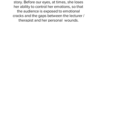
story. Before our eyes, at times, she loses
her ability to control her emotions, so that
the audience is exposed to emotional
cracks and the gaps between the lecturer /
therapist and her personal wounds.
At a certain point, Michal Perry herself
enters a state of anxiety and is assisted by
a movement therapist on stage which helps
her to deal with her rising anxiety.
The work operates in two axes:
The first is a lecture, professional theoretical
content, which is based mainly on
Winnicott's theory - the ability for play and
playfulness that builds in parents and
subsequently in children's emotional
control.
The second, the stories of Dr. Michal Perry
personal life.
The work touches the gap that sometimes
exists, in the therapist.
Between the personal and the professional
lives,
and the turbulent inner experience that
sometimes arises in practice.
The "lecture" raises issues concerning:
The therapist's experience - a meeting
between the treatment room and the