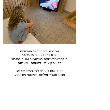
הסדרה הנוכחית של העבודות
MOVING SKETCHES
חוקרת
ומתעסקת במדיומים שונים בחיבור
שבין סקיצות - דימויים - שאריות.
אני ניגשת ליצירה ללא רעיון מובנה,
מתוך משחק ואלתור ספונטני עם הרגע,
החלל, החומר ומה שהוא מעלה בי,
במפגש זה נוצר חומר הגלם.
לאחר מכן כסוג של מגבלה אני מוציאה משהו
מחומר הגלם שנוצר, תרה אחר רגע שניתן לעבוד
איתו, מייצרת דימוי זז, מוציאה רגעי סטילס
ומייצרת דימוי חדש מאותו החומר. החוויה היא של
ציד, חיפוש, אחר משהו שלוכד את הרגש, יצירה